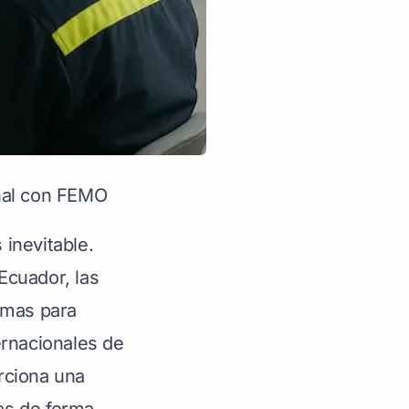
onal con FEMO
 inevitable.
Ecuador, las
emas para
ernacionales de
orciona una