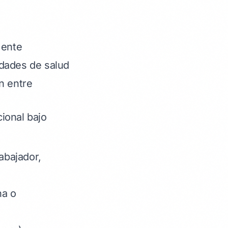
mente
ridades de salud
n entre
ional bajo
abajador,
na o