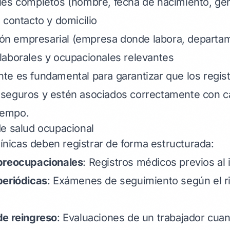
les completos (nombre, fecha de nacimiento, gé
 contacto y domicilio
ción empresarial (empresa donde labora, departa
aborales y ocupacionales relevantes
e es fundamental para garantizar que los regist
seguros y estén asociados correctamente con ca
tiempo.
e salud ocupacional
línicas deben registrar de forma estructurada:
preocupacionales
: Registros médicos previos al 
periódicas
: Exámenes de seguimiento según el r
de reingreso
: Evaluaciones de un trabajador cua