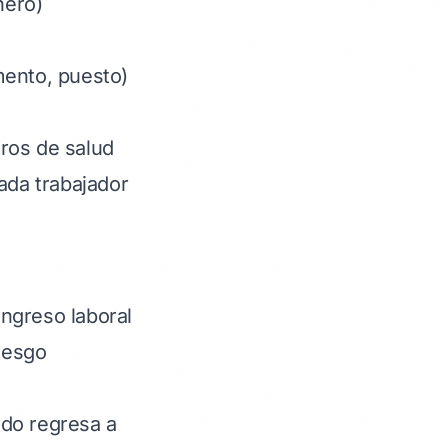
nero)
mento, puesto)
ros de salud
da trabajador
ingreso laboral
iesgo
ndo regresa a