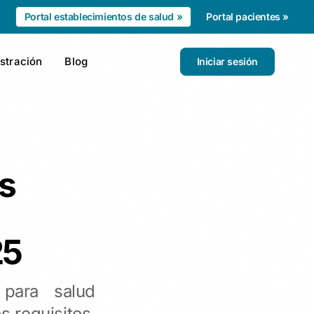
Portal establecimientos de salud »
Portal pacientes »
stración
Blog
Iniciar sesión
s
25
 para salud
 requisitos,