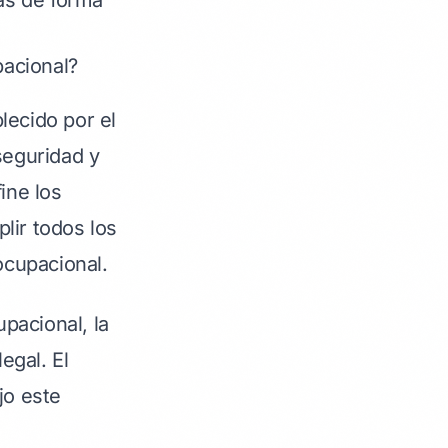
cas de forma
acional?
lecido por el
seguridad y
ine los
lir todos los
ocupacional.
pacional, la
egal. El
jo este